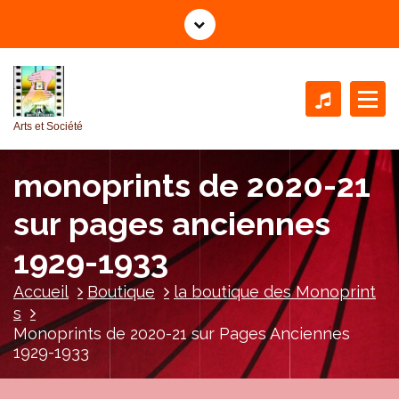
A
l
l
e
r
a
Arts et Société
u
c
monoprints de 2020-21
o
n
sur pages anciennes
t
e
1929-1933
n
u
Accueil
Boutique
la boutique des Monoprint
s
Monoprints de 2020-21 sur Pages Anciennes
1929-1933