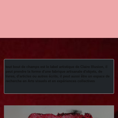
tout bout de champs est le label artistique de Claire Illusion, il 
peut prendre la forme d'une fabrique artisanale d'objets, de 
livres, d'articles ou autres écrits, il peut aussi être un espace de 
recherche en Arts visuels et en expériences collectives 