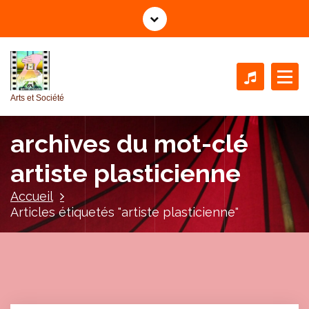
A
l
l
e
r
a
Arts et Société
u
c
archives du mot-clé
o
n
artiste plasticienne
t
e
Accueil
n
Articles étiquetés "artiste plasticienne"
u