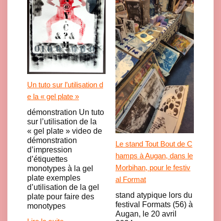
Un tuto sur l’utilisation d
e la « gel plate »
démonstration Un tuto
sur l’utilisation de la
« gel plate » video de
démonstration
Le stand Tout Bout de C
d’impression
hamps à Augan, dans le
d’étiquettes
Morbihan, pour le festiv
monotypes à la gel
plate exemples
al Format
d’utilisation de la gel
stand atypique lors du
plate pour faire des
festival Formats (56) à
monotypes
Augan, le 20 avril