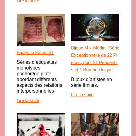
Lire la suite
Bijoux Mix-Média : Série
Faces to Faces #1
Exceptionnelle de 22 Pi
Séries d’étiquettes
èces, dont 21 Pendentif
monotypes
s et 1 Broche Unique
pochoir/gelplate
Bijoux d’artistes en
abordant différents
série limités,
aspects des relations
interpersonnelles
Lire la suite
Lire la suite