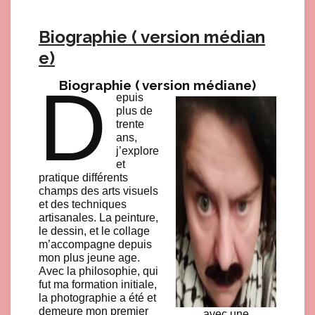
Biographie ( version médian
e)
D
Biographie ( version médiane)
epuis
plus de
trente
ans,
j’explore
et
pratique différents
champs des arts visuels
et des techniques
artisanales. La peinture,
le dessin, et le collage
m’accompagne depuis
mon plus jeune age.
Avec la philosophie, qui
fut ma formation initiale,
la photographie a été et
demeure mon premier
avec une