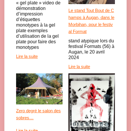
« gel plate » video de
démonstration
Le stand Tout Bout de C
d’impression
hamps à Augan, dans le
d’étiquettes
Morbihan, pour le festiv
monotypes à la gel
plate exemples
al Format
d’utilisation de la gel
stand atypique lors du
plate pour faire des
festival Formats (56) à
monotypes
Augan, le 20 avril
Lire la suite
2024
Lire la suite
Zero degré le salon des
sobres…
Lire la suite