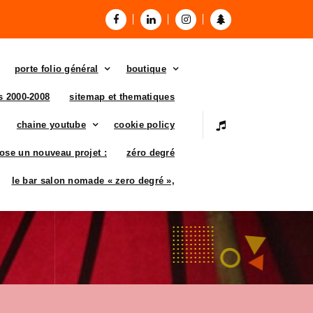
porte folio général
boutique
es 2000-2008
sitemap et thematiques
chaine youtube
cookie policy
ose un nouveau projet :
zéro degré
le bar salon nomade « zero degré »,