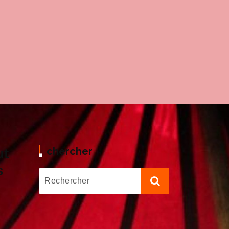
chercher
ut
s