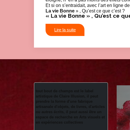
Et si on s’entraidait, avec l’art en ligne
La vie Bonne
» , Qu’est ce que c’est ?
«
La vie Bonne
» , Qu’est ce que
Lire la suite
tout bout de champs est le label 
artistique de Claire Illusion, il peut 
prendre la forme d'une fabrique 
artisanale d'objets, de livres, d'articles 
ou autres écrits, il peut aussi être un 
espace de recherche en Arts visuels et 
en expériences collectives 