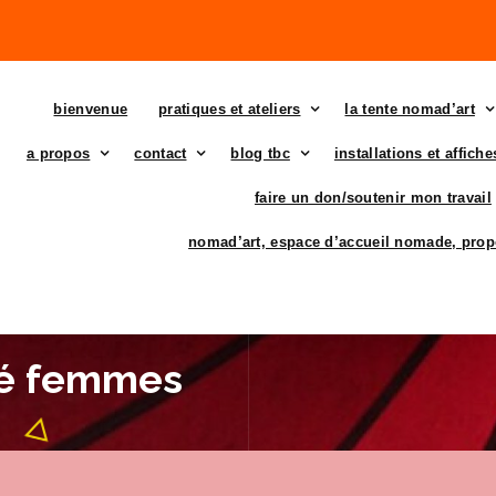
bienvenue
pratiques et ateliers
la tente nomad’art
a propos
contact
blog tbc
installations et affich
faire un don/soutenir mon travail
nomad’art, espace d’accueil nomade, prop
lé femmes