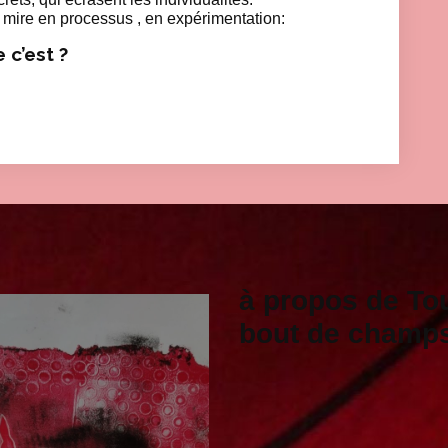
 de mire en processus , en expérimentation:
 c’est ?
à propos de To
bout de champ