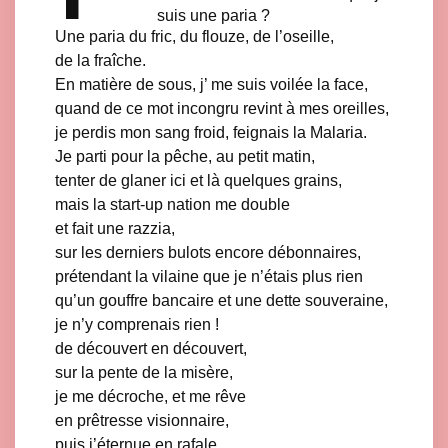
suis une paria ?
Une paria du fric, du flouze, de l’oseille,
de la fraîche.
En matière de sous, j’ me suis voilée la face,
quand de ce mot incongru revint à mes oreilles,
je perdis mon sang froid, feignais la Malaria.
Je parti pour la pêche, au petit matin,
tenter de glaner ici et là quelques grains,
mais la start-up nation me double
et fait une razzia,
sur les derniers bulots encore débonnaires,
prétendant la vilaine que je n’étais plus rien
qu’un gouffre bancaire et une dette souveraine,
je n’y comprenais rien !
de découvert en découvert,
sur la pente de la misère,
je me décroche, et me rêve
en prêtresse visionnaire,
puis j’éternue en rafale