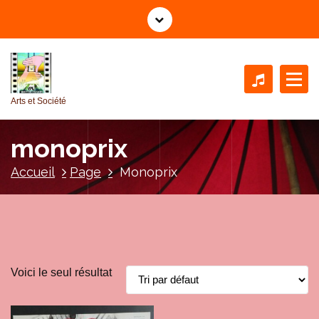
A
l
l
e
r
a
Arts et Société
u
c
monoprix
o
n
Accueil
Page
Monoprix
t
e
n
u
Voici le seul résultat