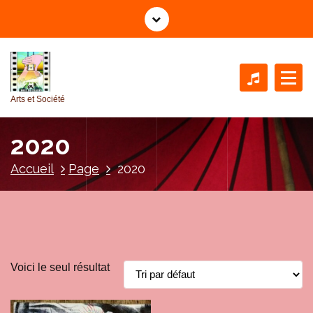
A
l
l
e
r
a
Arts et Société
u
c
2020
o
n
Accueil
Page
2020
t
e
n
u
Voici le seul résultat