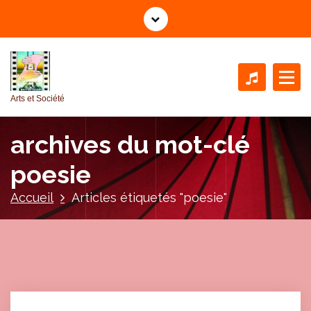
A
l
l
e
r
a
Arts et Société
u
c
archives du mot-clé
o
n
poesie
t
e
Accueil
Articles étiquetés "poesie"
n
u