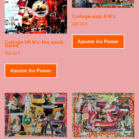
Collage-pop-A N°2
280,00
€
Ajouter Au Panier
Collage UK N°1-the usual
Game
350,00
€
Ajouter Au Panier