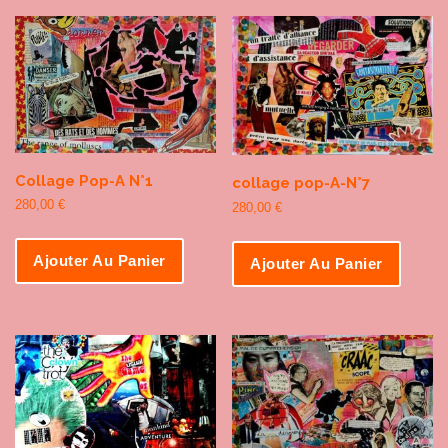
Collage Pop-A N°1
collage pop-A-N°7
280,00
€
280,00
€
Ajouter Au Panier
Ajouter Au Panier