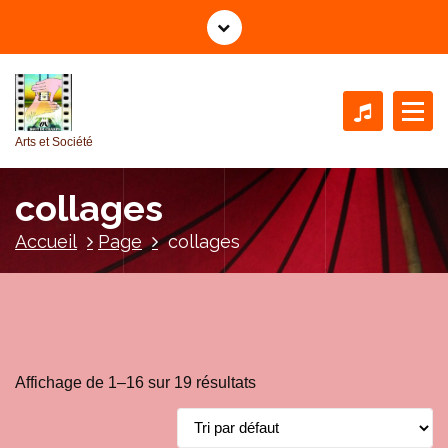
A
l
l
e
r
a
Arts et Société
u
c
collages
o
n
Accueil
Page
collages
t
e
n
u
Affichage de 1–16 sur 19 résultats