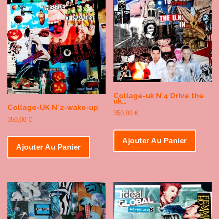
Collage-uk N°4 Drive the
uk…
Collage-UK N°2-wake-up
350,00
€
350,00
€
Ajouter Au Panier
Ajouter Au Panier