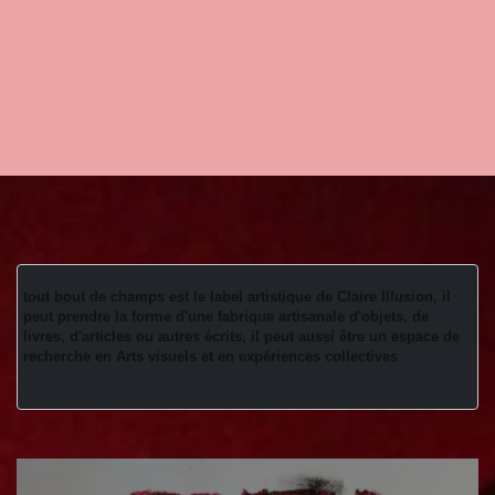
tout bout de champs est le label artistique de Claire Illusion, il 
peut prendre la forme d'une fabrique artisanale d'objets, de 
livres, d'articles ou autres écrits, il peut aussi être un espace de 
recherche en Arts visuels et en expériences collectives 