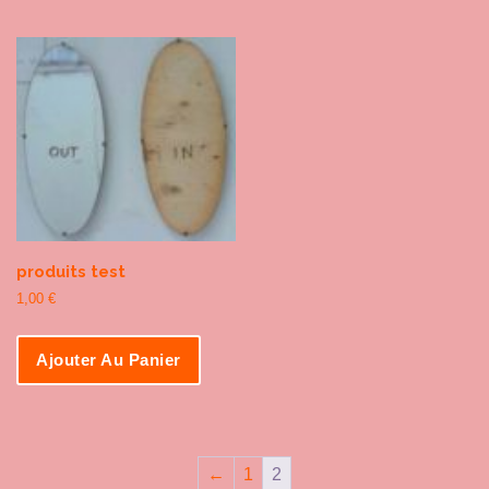
produits test
1,00
€
Ajouter Au Panier
←
1
2