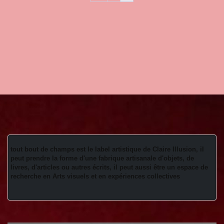
tout bout de champs est le label artistique de Claire Illusion, il 
peut prendre la forme d'une fabrique artisanale d'objets, de 
livres, d'articles ou autres écrits, il peut aussi être un espace de 
recherche en Arts visuels et en expériences collectives 