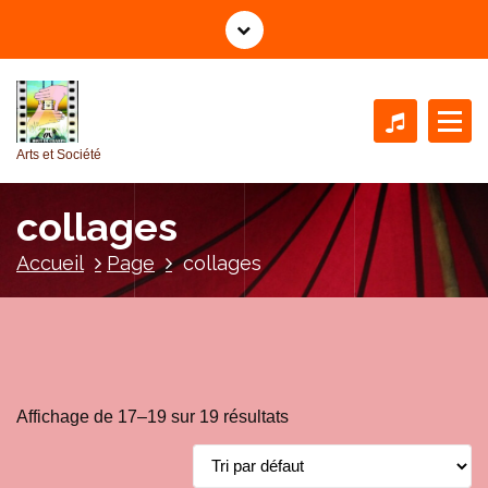
A
l
l
e
r
a
Arts et Société
u
c
collages
o
n
Accueil
Page
collages
t
e
n
u
Affichage de 17–19 sur 19 résultats