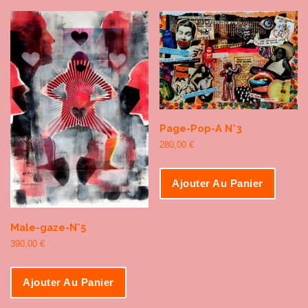
Page-Pop-A N°3
280,00
€
Ajouter Au Panier
Male-gaze-N°5
390,00
€
Ajouter Au Panier