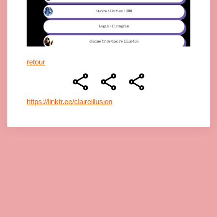
retour
https://linktr.ee/claireillusion