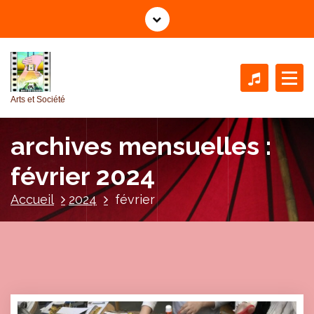
A
l
l
e
r
a
Arts et Société
u
c
archives mensuelles :
o
n
février 2024
t
e
Accueil
2024
février
n
u