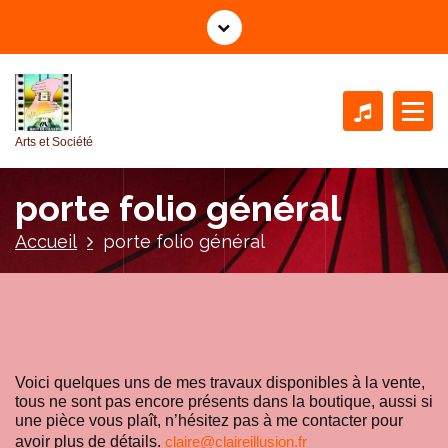
A
l
l
e
r
a
Arts et Société
u
c
porte folio général
o
n
Accueil
porte folio général
t
e
n
u
Voici quelques uns de mes travaux disponibles à la vente,
tous ne sont pas encore présents dans la boutique, aussi si
une pièce vous plaît, n’hésitez pas à me contacter pour
avoir plus de détails.
claire@claireillusion.fr