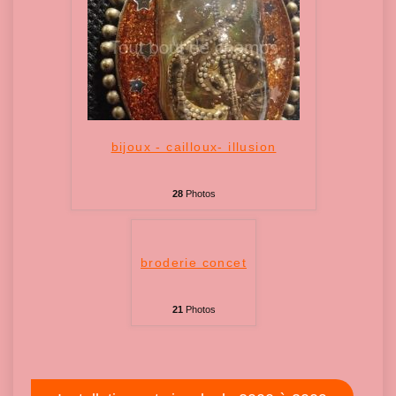
bijoux - cailloux- illusion
28
Photos
broderie concet
21
Photos