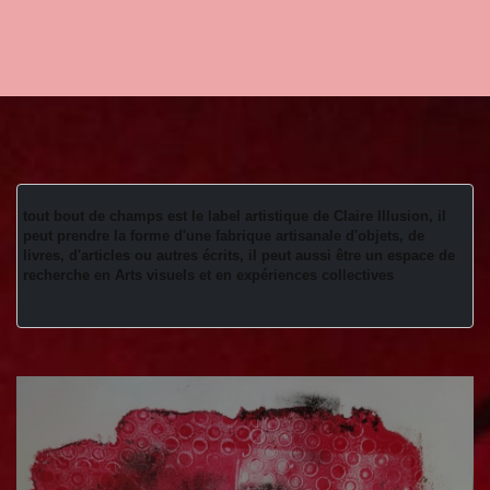
tout bout de champs est le label artistique de Claire Illusion, il 
peut prendre la forme d'une fabrique artisanale d'objets, de 
livres, d'articles ou autres écrits, il peut aussi être un espace de 
recherche en Arts visuels et en expériences collectives 