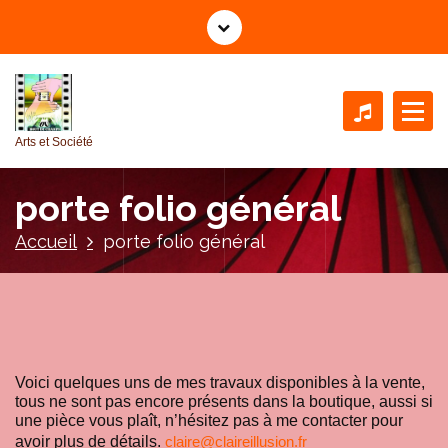
A
l
l
e
r
a
Arts et Société
u
c
porte folio général
o
n
Accueil
porte folio général
t
e
n
u
Voici quelques uns de mes travaux disponibles à la vente,
tous ne sont pas encore présents dans la boutique, aussi si
une pièce vous plaît, n’hésitez pas à me contacter pour
avoir plus de détails.
claire@claireillusion.fr