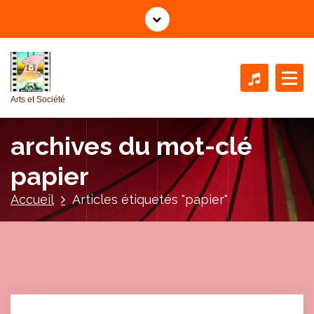
A
l
l
e
r
a
Arts et Société
u
c
archives du mot-clé
o
n
papier
t
e
Accueil
Articles étiquetés "papier"
n
u