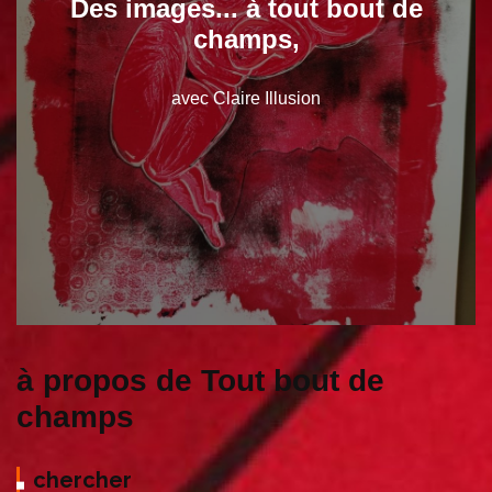
Des images... à tout bout de
champs,
avec Claire Illusion
à propos de Tout bout de
champs
chercher