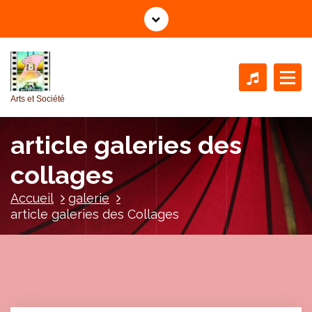
A
l
l
e
r
a
Arts et Société
u
c
article galeries des
o
n
collages
t
e
Accueil
galerie
n
article galeries des Collages
u